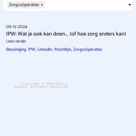
Zorgcoöperaties
×
09-12-2024
IPW: Wat je ook kan doen…. (of hoe zorg anders kan)
Lees verder
,
,
,
,
Bezuiniging
IPW
Linkedin
Wachtlijst
Zorgcoöperaties
Copyright © Mantelzorg
Nieuws. All Rights Reserved