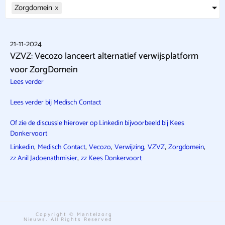
Zorgdomein
×
21-11-2024
VZVZ: Vecozo lanceert alternatief verwijsplatform
voor ZorgDomein
Lees verder
Lees verder bij Medisch Contact
Of zie de discussie hierover op Linkedin bijvoorbeeld bij Kees
Donkervoort
,
,
,
,
,
,
Linkedin
Medisch Contact
Vecozo
Verwijzing
VZVZ
Zorgdomein
,
zz Anil Jadoenathmisier
zz Kees Donkervoort
Copyright © Mantelzorg
Nieuws. All Rights Reserved