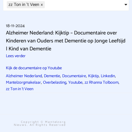
zz Ton in 't Veen
×
18-11-2024
Alzheimer Nederland: Kijktip – Documentaire over
Kinderen van Ouders met Dementie op Jonge Leeftijd
| Kind van Dementie
Lees verder
Kijk de documentaire op Youtube
,
,
,
,
,
Alzheimer Nederland
Dementie
Documentaire
Kijktip
Linkedin
,
,
,
,
Mantelzorgmakelaar
Overbelasting
Youtube
zz Rhanna Tolboom
zz Ton in 't Veen
Copyright © Mantelzorg
Nieuws. All Rights Reserved