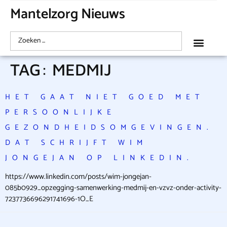
Mantelzorg Nieuws
TAG:
MEDMIJ
HET GAAT NIET GOED MET
PERSOONLIJKE
GEZONDHEIDSOMGEVINGEN.
DAT SCHRIJFT WIM
JONGEJAN OP LINKEDIN.
https://www.linkedin.com/posts/wim-jongejan-
085b0929_opzegging-samenwerking-medmij-en-vzvz-onder-activity-
7237736696291741696-1O_E