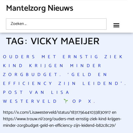
Mantelzorg Nieuws
TAG:
VICKY MAEIJER
OUDERS MET ERNSTIG ZIEK
KIND KRIJGEN MINDER
ZORGBUDGET. ‘GELD EN
EFFICIENCY ZIJN LEIDEND’.
POST VAN LISA
WESTERVELD
OP X.
https://x.com/Lisawesterveld/status/1831756441033830917 en
https://www.trouw.nl/zorg/ouders-met-ernstig-ziek-kind-krijgen-
minder-zorgbudget-geld-en-efficiency-zijn-leidend~b82c8c29/