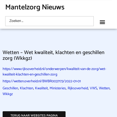
Mantelzorg Nieuws
Wetten – Wet kwaliteit, klachten en geschillen
zorg (Wkkgz)
https://www.rijksoverheid.nl/onderwerpen/kwaliteit-van-de-zorg/wet-
kwaliteit-klachten-en-geschillen-zorg
https://wetten.overheid.nl/BWBR0037173/2022-01-01
,
,
,
,
,
,
,
Geschillen
Klachten
Kwaliteit
Ministeries
Rijksoverheid
VWS
Wetten
Wkkgz
TERUG NAAR WEBSITES PAGINA