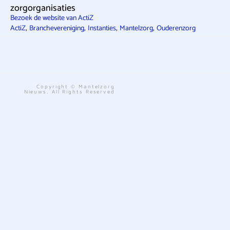
zorgorganisaties
Bezoek de website van ActiZ
,
,
,
,
ActiZ
Branchevereniging
Instanties
Mantelzorg
Ouderenzorg
Copyright © Mantelzorg
Nieuws. All Rights Reserved