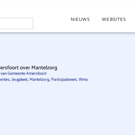
NIEUWS
WEBSITES
rsfoort over Mantelzorg
e van Gemeente Amersfoort
,
,
,
,
entes
Jeugdwet
Mantelzorg
Participatiewet
Wmo