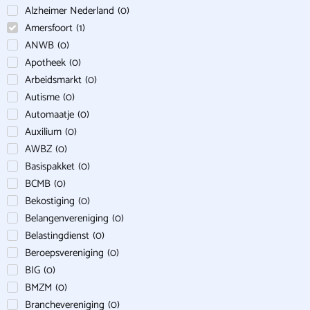
Alzheimer Nederland
(
0
)
Amersfoort
(
1
)
ANWB
(
0
)
Apotheek
(
0
)
Arbeidsmarkt
(
0
)
Autisme
(
0
)
Automaatje
(
0
)
Auxilium
(
0
)
AWBZ
(
0
)
Basispakket
(
0
)
BCMB
(
0
)
Bekostiging
(
0
)
Belangenvereniging
(
0
)
Belastingdienst
(
0
)
Beroepsvereniging
(
0
)
BIG
(
0
)
BMZM
(
0
)
Branchevereniging
(
0
)