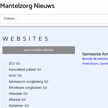
Mantelzorg Nieuws
WEBSITES
ALLE FILTERS WISSEN
Gemeente Ame
Bezoek de websit
2CU
(
0
)
,
Amersfoort
Geme
Aanvullend pakket
(
0
)
ActiZ
(
0
)
Adviespunt zorgbelang
(
0
)
Aftrekbare zorgkosten
(
0
)
Akkolade
(
0
)
Alliantie
(
0
)
Alzheimer
(
0
)