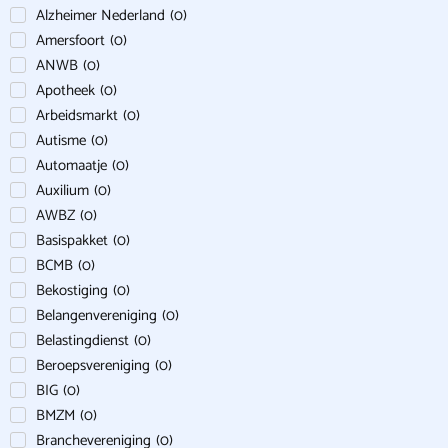
Alzheimer Nederland
(
0
)
Amersfoort
(
0
)
ANWB
(
0
)
Apotheek
(
0
)
Arbeidsmarkt
(
0
)
Autisme
(
0
)
Automaatje
(
0
)
Auxilium
(
0
)
AWBZ
(
0
)
Basispakket
(
0
)
BCMB
(
0
)
Bekostiging
(
0
)
Belangenvereniging
(
0
)
Belastingdienst
(
0
)
Beroepsvereniging
(
0
)
BIG
(
0
)
BMZM
(
0
)
Branchevereniging
(
0
)