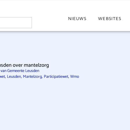
NIEUWS
WEBSITES
sden over mantelzorg
e van Gemeente Leusden
,
,
,
,
wet
Leusden
Mantelzorg
Participatiewet
Wmo