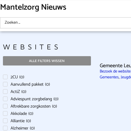
Mantelzorg Nieuws
WEBSITES
ALLE FILTERS WISSEN
Gemeente Leu
Bezoek de websit
2CU
(
0
)
,
Gemeentes
Jeugd
Aanvullend pakket
(
0
)
ActiZ
(
0
)
Adviespunt zorgbelang
(
0
)
Aftrekbare zorgkosten
(
0
)
Akkolade
(
0
)
Alliantie
(
0
)
Alzheimer
(
0
)