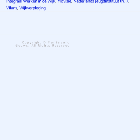
,
,
,
Integraal Werken in de Wijk
Movisie
Nederlands Jeugdinstituut (NJi)
,
Vilans
Wijkverpleging
Copyright © Mantelzorg
Nieuws. All Rights Reserved