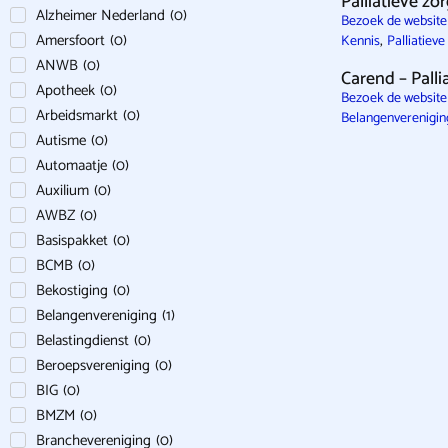
Palliatieve zo
Alzheimer Nederland
(
0
)
Bezoek de website
Amersfoort
(
0
)
,
Kennis
Palliatieve
ANWB
(
0
)
Carend – Palli
Apotheek
(
0
)
Bezoek de website
Arbeidsmarkt
(
0
)
Belangenverenigin
Autisme
(
0
)
Automaatje
(
0
)
Auxilium
(
0
)
AWBZ
(
0
)
Basispakket
(
0
)
BCMB
(
0
)
Bekostiging
(
0
)
Belangenvereniging
(
1
)
Belastingdienst
(
0
)
Beroepsvereniging
(
0
)
BIG
(
0
)
BMZM
(
0
)
Branchevereniging
(
0
)