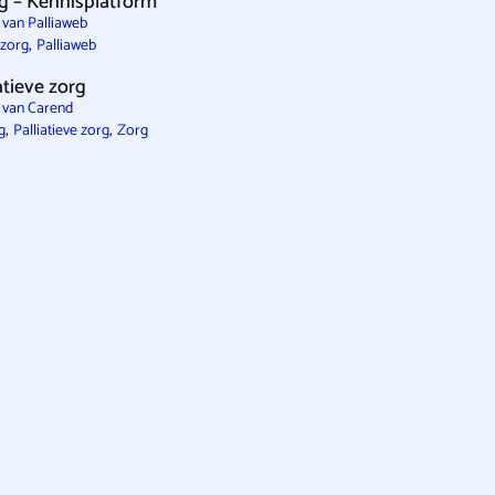
rg – Kennisplatform
 van Palliaweb
,
 zorg
Palliaweb
atieve zorg
 van Carend
,
,
g
Palliatieve zorg
Zorg