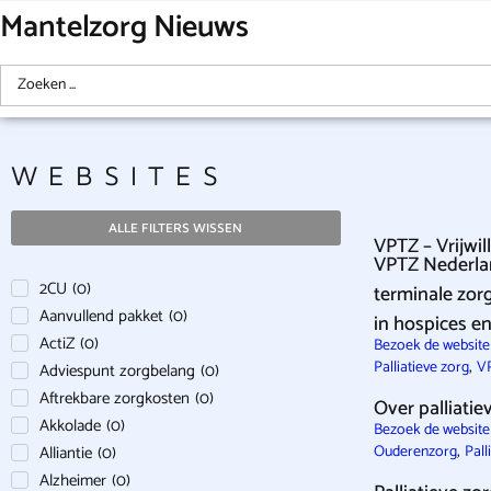
Mantelzorg Nieuws
WEBSITES
ALLE FILTERS WISSEN
VPTZ – Vrijwil
VPTZ Nederland
2CU
(
0
)
terminale zorg
Aanvullend pakket
(
0
)
in hospices en
ActiZ
(
0
)
Bezoek de websit
,
Palliatieve zorg
V
Adviespunt zorgbelang
(
0
)
Aftrekbare zorgkosten
(
0
)
Over palliatie
Akkolade
(
0
)
Bezoek de website 
,
Alliantie
(
0
)
Ouderenzorg
Pall
Alzheimer
(
0
)