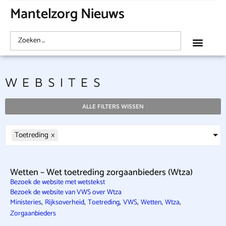
Mantelzorg Nieuws
WEBSITES
ALLE FILTERS WISSEN
Toetreding
×
Wetten – Wet toetreding zorgaanbieders (Wtza)
Bezoek de website met wetstekst
Bezoek de website van VWS over Wtza
,
,
,
,
,
,
Ministeries
Rijksoverheid
Toetreding
VWS
Wetten
Wtza
Zorgaanbieders