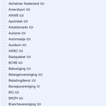
Alzheimer Nederland
(
0
)
Amersfoort
(
0
)
ANWB
(
0
)
Apotheek
(
0
)
Arbeidsmarkt
(
0
)
Autisme
(
0
)
Automaatje
(
0
)
Auxilium
(
0
)
AWBZ
(
0
)
Basispakket
(
0
)
BCMB
(
0
)
Bekostiging
(
0
)
Belangenvereniging
(
0
)
Belastingdienst
(
0
)
Beroepsvereniging
(
1
)
BIG
(
0
)
BMZM
(
0
)
Branchevereniging
(
0
)