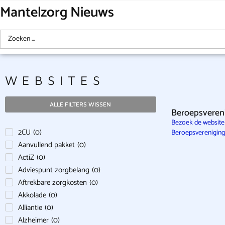
Mantelzorg Nieuws
WEBSITES
ALLE FILTERS WISSEN
Beroepsveren
Bezoek de websit
2CU
(
0
)
Beroepsvereniging
Aanvullend pakket
(
0
)
ActiZ
(
0
)
Adviespunt zorgbelang
(
0
)
Aftrekbare zorgkosten
(
0
)
Akkolade
(
0
)
Alliantie
(
0
)
Alzheimer
(
0
)