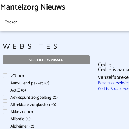
Mantelzorg Nieuws
WEBSITES
ALLE FILTERS WISSEN
Cedris
Cedris is aan
2CU
(
0
)
vanzelfspreke
Aanvullend pakket
(
0
)
Bezoek de website
,
Cedris
Sociale we
ActiZ
(
0
)
Adviespunt zorgbelang
(
0
)
Aftrekbare zorgkosten
(
0
)
Akkolade
(
0
)
Alliantie
(
0
)
Alzheimer
(
0
)