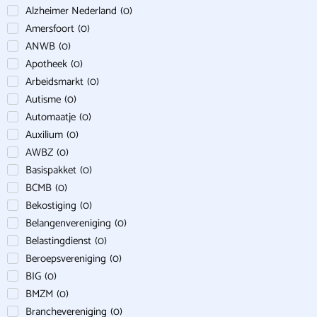
Alzheimer Nederland
(
0
)
Amersfoort
(
0
)
ANWB
(
0
)
Apotheek
(
0
)
Arbeidsmarkt
(
0
)
Autisme
(
0
)
Automaatje
(
0
)
Auxilium
(
0
)
AWBZ
(
0
)
Basispakket
(
0
)
BCMB
(
0
)
Bekostiging
(
0
)
Belangenvereniging
(
0
)
Belastingdienst
(
0
)
Beroepsvereniging
(
0
)
BIG
(
0
)
BMZM
(
0
)
Branchevereniging
(
0
)