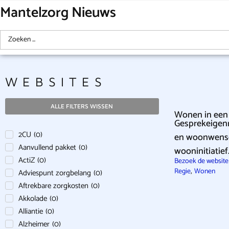
Mantelzorg Nieuws
WEBSITES
ALLE FILTERS WISSEN
Wonen in een 
Gesprekeigenr
2CU
(
0
)
en woonwensen
Aanvullend pakket
(
0
)
wooninitiatief
ActiZ
(
0
)
Bezoek de website
,
Regie
Wonen
Adviespunt zorgbelang
(
0
)
Aftrekbare zorgkosten
(
0
)
Akkolade
(
0
)
Alliantie
(
0
)
Alzheimer
(
0
)