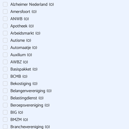
Alzheimer Nederland
(
0
)
Amersfoort
(
0
)
ANWB
(
0
)
Apotheek
(
0
)
Arbeidsmarkt
(
0
)
Autisme
(
0
)
Automaatje
(
0
)
Auxilium
(
0
)
AWBZ
(
0
)
Basispakket
(
0
)
BCMB
(
0
)
Bekostiging
(
0
)
Belangenvereniging
(
0
)
Belastingdienst
(
0
)
Beroepsvereniging
(
0
)
BIG
(
0
)
BMZM
(
0
)
Branchevereniging
(
0
)