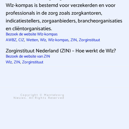
Wlz-kompas is bestemd voor verzekerden en voor
professionals in de zorg zoals zorgkantoren,
indicatiestellers, zorgaanbieders, brancheorganisaties
en cliëntorganisaties.
Bezoek de website Wlz-kompas
,
,
,
,
,
,
AWBZ
CIZ
Wetten
Wlz
Wlz-kompas
ZIN
Zorginstituut
Zorginstituut Nederland (ZIN) – Hoe werkt de Wlz?
Bezoek de website van ZIN
,
,
Wlz
ZIN
Zorginstituut
Copyright © Mantelzorg
Nieuws. All Rights Reserved