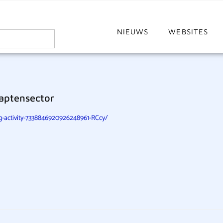
NIEUWS
WEBSITES
aptensector
g-activity-7338846920926248961-RCcy/