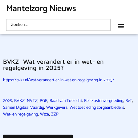
Mantelzorg Nieuws
BVKZ: Wat verandert er in wet- en
regelgeving in 2025?
https://bvkz.nl/wat-verandert-er-in-wet-en-regelgeving-in-2025/
,
,
,
,
,
,
,
2025
BVKZ
NVTZ
PGB
Raad van Toezicht
Reiskostenvergoeding
RvT
,
,
,
Samen Digitaal Vaardig
Werkgevers
Wet toetreding zorgaanbieders
,
,
Wet- en regelgeving
Wtza
ZZP