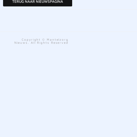
TERUG NAAR NIEUWSPAGINA
Copyright © Mantelzorg
Nieuws. All Rights Reserved