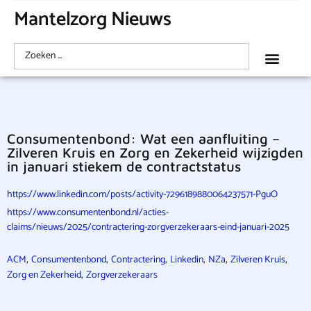
Mantelzorg Nieuws
Consumentenbond: Wat een aanfluiting –
Zilveren Kruis en Zorg en Zekerheid wijzigden
in januari stiekem de contractstatus
https://www.linkedin.com/posts/activity-7296189880064237571-PguO
https://www.consumentenbond.nl/acties-
claims/nieuws/2025/contractering-zorgverzekeraars-eind-januari-2025
,
,
,
,
,
,
ACM
Consumentenbond
Contractering
Linkedin
NZa
Zilveren Kruis
,
Zorg en Zekerheid
Zorgverzekeraars