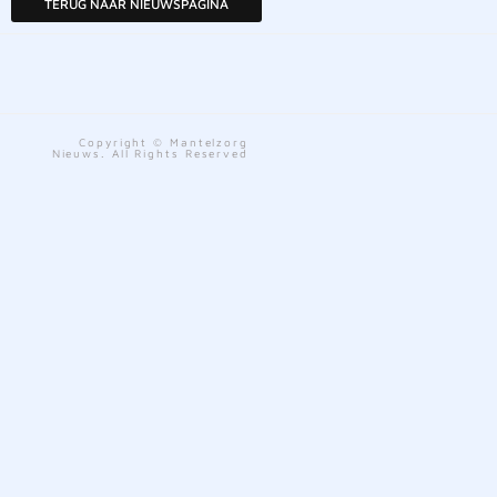
TERUG NAAR NIEUWSPAGINA
Copyright © Mantelzorg
Nieuws. All Rights Reserved