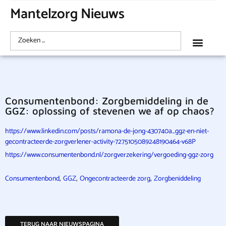
Mantelzorg Nieuws
Consumentenbond: Zorgbemiddeling in de
GGZ: oplossing of stevenen we af op chaos?
https://www.linkedin.com/posts/ramona-de-jong-430740a_ggz-en-niet-
gecontracteerde-zorgverlener-activity-7275105089248190464-v68P
https://www.consumentenbond.nl/zorgverzekering/vergoeding-ggz-zorg
,
,
,
Consumentenbond
GGZ
Ongecontracteerde zorg
Zorgbeniddeling
TERUG NAAR NIEUWSPAGINA