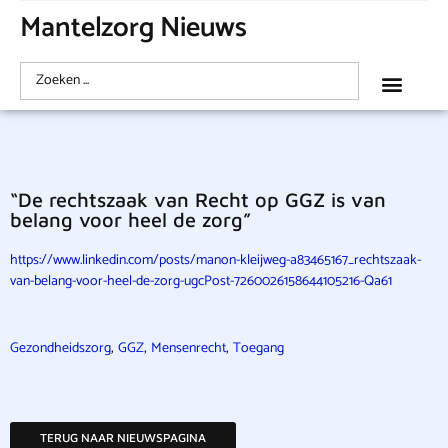
Mantelzorg Nieuws
“De rechtszaak van Recht op GGZ is van
belang voor heel de zorg”
https://www.linkedin.com/posts/manon-kleijweg-a83465167_rechtszaak-
van-belang-voor-heel-de-zorg-ugcPost-7260026158644105216-Qa61
,
,
,
Gezondheidszorg
GGZ
Mensenrecht
Toegang
TERUG NAAR NIEUWSPAGINA