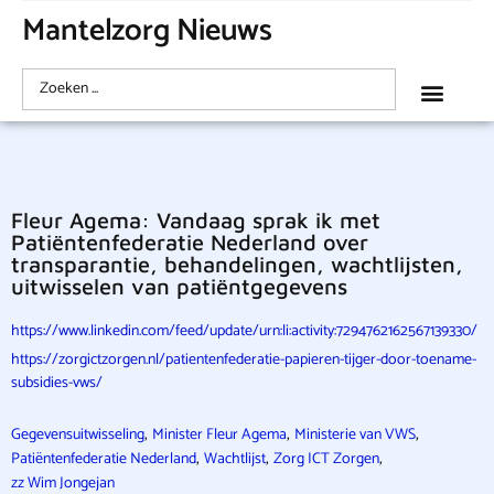
Mantelzorg Nieuws
Fleur Agema: Vandaag sprak ik met
Patiëntenfederatie Nederland over
transparantie, behandelingen, wachtlijsten,
uitwisselen van patiëntgegevens
https://www.linkedin.com/feed/update/urn:li:activity:7294762162567139330/
https://zorgictzorgen.nl/patientenfederatie-papieren-tijger-door-toename-
subsidies-vws/
,
,
,
Gegevensuitwisseling
Minister Fleur Agema
Ministerie van VWS
,
,
,
Patiëntenfederatie Nederland
Wachtlijst
Zorg ICT Zorgen
zz Wim Jongejan