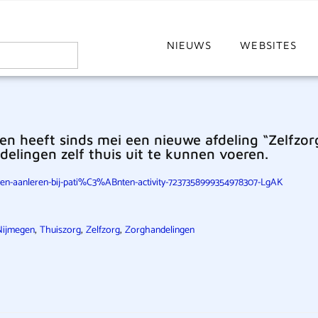
NIEUWS
WEBSITES
en heeft sinds mei een nieuwe afdeling “Zelfzor
elingen zelf thuis uit te kunnen voeren.
ingen-aanleren-bij-pati%C3%ABnten-activity-7237358999354978307-LgAK
,
,
,
Nijmegen
Thuiszorg
Zelfzorg
Zorghandelingen