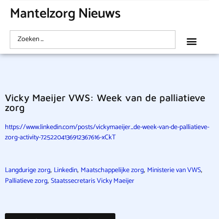
Mantelzorg Nieuws
Vicky Maeijer VWS: Week van de palliatieve
zorg
https://www.linkedin.com/posts/vickymaeijer_de-week-van-de-palliatieve-
zorg-activity-7252204136912367616-xCkT
,
,
,
,
Langdurige zorg
Linkedin
Maatschappelijke zorg
Ministerie van VWS
,
Palliatieve zorg
Staatssecretaris Vicky Maeijer