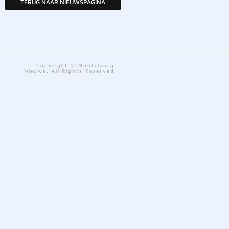
TERUG NAAR NIEUWSPAGINA
Copyright © Mantelzorg
Nieuws. All Rights Reserved