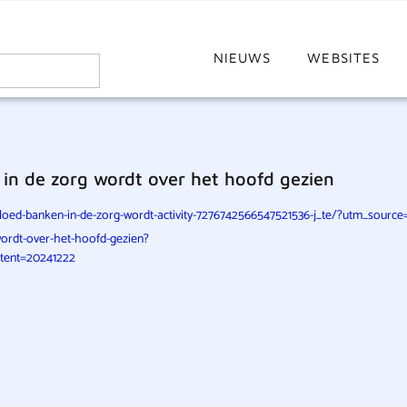
NIEUWS
WEBSITES
n de zorg wordt over het hoofd gezien
vloed-banken-in-de-zorg-wordt-activity-7276742566547521536-j_te/?utm_so
ordt-over-het-hoofd-gezien?
tent=20241222