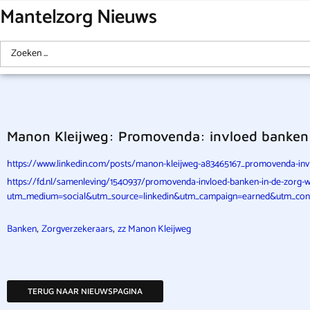
Mantelzorg Nieuws
Manon Kleijweg: Promovenda: invloed banken i
https://www.linkedin.com/posts/manon-kleijweg-a83465167_promovenda-in
https://fd.nl/samenleving/1540937/promovenda-invloed-banken-in-de-zorg-w
utm_medium=social&utm_source=linkedin&utm_campaign=earned&utm_con
,
,
Banken
Zorgverzekeraars
zz Manon Kleijweg
TERUG NAAR NIEUWSPAGINA