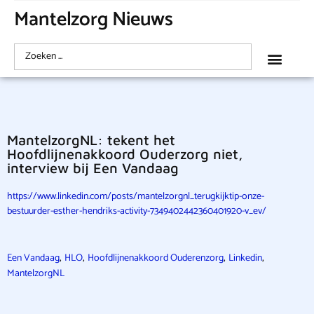
Mantelzorg Nieuws
MantelzorgNL: tekent het
Hoofdlijnenakkoord Ouderzorg niet,
interview bij Een Vandaag
https://www.linkedin.com/posts/mantelzorgnl_terugkijktip-onze-
bestuurder-esther-hendriks-activity-7349402442360401920-v_ev/
,
,
,
,
Een Vandaag
HLO
Hoofdlijnenakkoord Ouderenzorg
Linkedin
MantelzorgNL