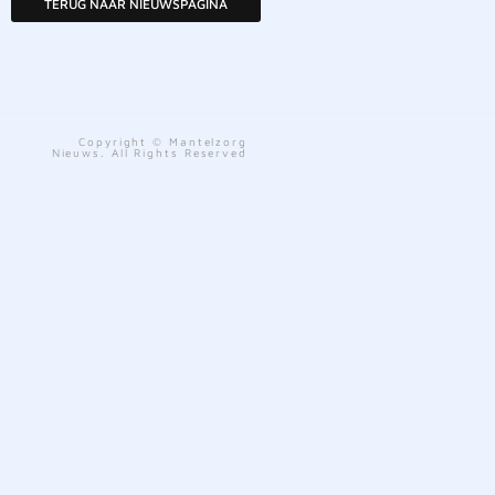
TERUG NAAR NIEUWSPAGINA
Copyright © Mantelzorg
Nieuws. All Rights Reserved