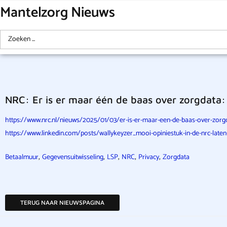
Mantelzorg Nieuws
NRC: Er is er maar één de baas over zorgdata:
https://www.nrc.nl/nieuws/2025/01/03/er-is-er-maar-een-de-baas-over-zorgd
https://www.linkedin.com/posts/wallykeyzer_mooi-opiniestuk-in-de-nrc-late
,
,
,
,
,
Betaalmuur
Gegevensuitwisseling
LSP
NRC
Privacy
Zorgdata
TERUG NAAR NIEUWSPAGINA