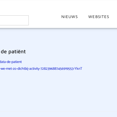
NIEUWS
WEBSITES
 de patiënt
ata-de-patient
n-we-met-zo-dichtbij-activity-7282396887456919553-YknT