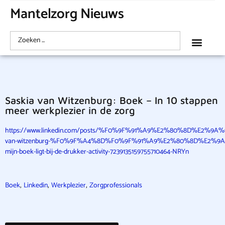
Mantelzorg Nieuws
Saskia van Witzenburg: Boek – In 10 stappen
meer werkplezier in de zorg
https://www.linkedin.com/posts/%F0%9F%91%A9%E2%80%8D%E2%9
van-witzenburg-%F0%9F%A4%8D%F0%9F%91%A9%E2%80%8D%E2%9A%9
mijn-boek-ligt-bij-de-drukker-activity-7239135159755710464-NRYn
,
,
,
Boek
Linkedin
Werkplezier
Zorgprofessionals