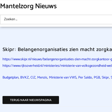
Mantelzorg Nieuws
Skipr: Belangenorganisaties zien macht zorgk
https://www.skipr.nl/nieuws/belangenorganisaties-zien-macht-zorgkantoor
https://www.rijksoverheid.nl/ministeries/ministerie-van-volksgezondheid-
,
,
,
,
,
,
,
,
Budgetplan
BVKZ
CIZ
Menzis
Ministerie van VWS
Per Saldo
PGB
Skipr
TERUG NAAR NIEUWSPAGINA