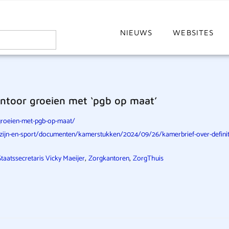
NIEUWS
WEBSITES
antoor groeien met ‘pgb op maat’
-groeien-met-pgb-op-maat/
welzijn-en-sport/documenten/kamerstukken/2024/09/26/kamerbrief-over-definit
,
,
Staatssecretaris Vicky Maeijer
Zorgkantoren
ZorgThuis