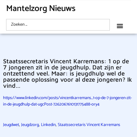
Mantelzorg Nieuws
Staatssecretaris Vincent Karremans: 1 op de
7 jongeren zit in de jeugdhulp. Dat zijn er
ontzettend veel. Maar: is jeugdhulp wel de
passende oplossing voor al deze jongeren? Ik
vind…
https://www.linkedin.com/posts/vincentkarremans_1-op-de-7-jongeren-zit-
in-de-jeugdhulp-dat-ugcPost-7262067610131775488-ory4
,
,
,
Jeugdwet
Jeugdzorg
Linkedin
Staatssecretaris Vincent Karremans