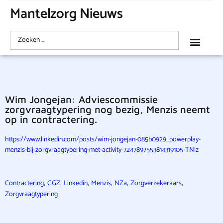
Mantelzorg Nieuws
Wim Jongejan: Adviescommissie
zorgvraagtypering nog bezig, Menzis neemt
op in contractering.
https://www.linkedin.com/posts/wim-jongejan-085b0929_powerplay-
menzis-bij-zorgvraagtypering-met-activity-7247897553814319105-TNlz
,
,
,
,
,
,
Contractering
GGZ
Linkedin
Menzis
NZa
Zorgverzekeraars
Zorgvraagtypering