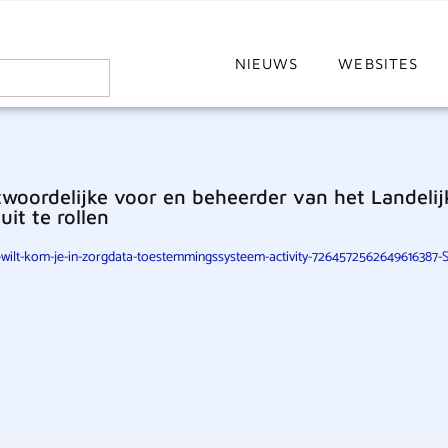
NIEUWS
WEBSITES
woordelijke voor en beheerder van het Landelij
it te rollen
-wilt-kom-je-in-zorgdata-toestemmingssysteem-activity-7264572562649616387