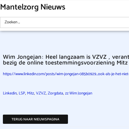
Mantelzorg Nieuws
Wim Jongejan: Heel langzaam is VZVZ , verant
bezig de online toestemmingsvoorziening Mitz u
https://www.linkedin.com/posts/wim-jongejan-085b0929_ook-als-je-het-niet
,
,
,
,
,
Linkedin
LSP
Mitz
VZVZ
Zorgdata
zz Wim Jongejan
TERUG NAAR NIEUWSPAGINA