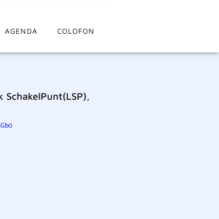
AGENDA
COLOFON
k SchakelPunt(LSP),
-SGb0