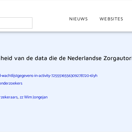
NIEUWS
WEBSITES
id van de data die de Nederlandse Zorgautorite
-wachtlijstgegevens-in-activity-7255516556309278720-6Iyh
-onderzoekers
,
rzekeraars
zz Wim Jongejan