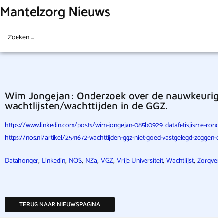
Mantelzorg Nieuws
Wim Jongejan: Onderzoek over de nauwkeurighe
wachtlijsten/wachttijden in de GGZ.
https://www.linkedin.com/posts/wim-jongejan-085b0929_datafetisjisme-rond
https://nos.nl/artikel/2541672-wachttijden-ggz-niet-goed-vastgelegd-zeggen
,
,
,
,
,
,
,
Datahonger
Linkedin
NOS
NZa
VGZ
Vrije Universiteit
Wachtlijst
Zorgve
TERUG NAAR NIEUWSPAGINA