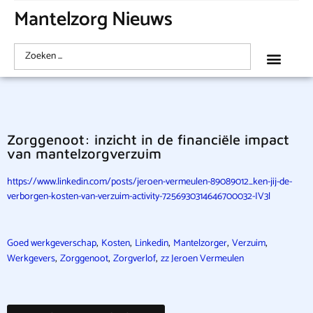
Mantelzorg Nieuws
Zorggenoot: inzicht in de financiële impact
van mantelzorgverzuim
https://www.linkedin.com/posts/jeroen-vermeulen-89089012_ken-jij-de-
verborgen-kosten-van-verzuim-activity-7256930314646700032-IV3l
,
,
,
,
,
Goed werkgeverschap
Kosten
Linkedin
Mantelzorger
Verzuim
,
,
,
Werkgevers
Zorggenoot
Zorgverlof
zz Jeroen Vermeulen