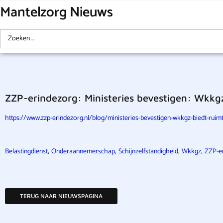
Mantelzorg Nieuws
ZZP-erindezorg: Ministeries bevestigen: Wkk
https://www.zzp-erindezorg.nl/blog/ministeries-bevestigen-wkkgz-biedt-r
,
,
,
,
Belastingdienst
Onderaannemerschap
Schijnzelfstandigheid
Wkkgz
ZZP-e
TERUG NAAR NIEUWSPAGINA