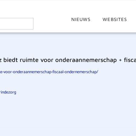
NIEUWS
WEBSITES
gz biedt ruimte voor onderaannemerschap + fis
uimte-voor-onderaannemerschap-fiscaal-ondernemerschap/
rindezorg