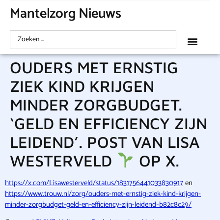
Mantelzorg Nieuws
OUDERS MET ERNSTIG
ZIEK KIND KRIJGEN
MINDER ZORGBUDGET.
‘GELD EN EFFICIENCY ZIJN
LEIDEND’. POST VAN LISA
WESTERVELD
OP X.
https://x.com/Lisawesterveld/status/1831756441033830917
en
https://www.trouw.nl/zorg/ouders-met-ernstig-ziek-kind-krijgen-
minder-zorgbudget-geld-en-efficiency-zijn-leidend~b82c8c29/