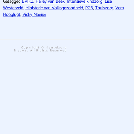
Getagged
BVIKZ
,
Hailey van Beek
,
Intensieve kindzorg
,
Lisa
Westerveld
,
Ministerie van Volksgezondheid
,
PGB
,
Thuiszorg
,
Vera
Hooglugt
,
Vicky Maeijer
Copyright © Mantelzorg
Nieuws. All Rights Reserved