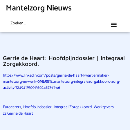
Mantelzorg Nieuws
Gerrie de Haart: Hoofdpijndossier | Integraal
Zorgakkoord.
https://www.linkedin.com/posts/gerrie-de-haart-kwartiermaker-
mantelzorg-en-werk-091b5818_mantelzorg-integralezorgakkoord-zorg-
activity-7249413509136924673-iTw6
,
,
,
,
Eurocarers
Hoofdpijndossier
Integraal Zorgakkoord
Werkgevers
zz Gerrie de Haart