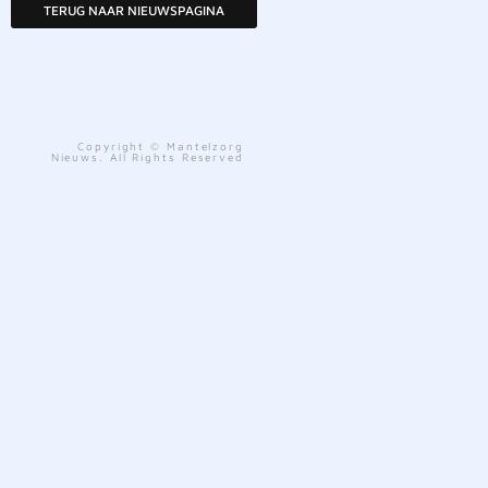
TERUG NAAR NIEUWSPAGINA
Copyright © Mantelzorg
Nieuws. All Rights Reserved