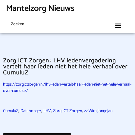
Mantelzorg Nieuws
Zorg ICT Zorgen: LHV ledenvergadering
vertelt haar leden niet het hele verhaal over
CumuluZ
https://zorgictzorgen.nl/lhv-leden-vertelt-haar-leden-niet-het-hele-verhaal-
over-cumuluz/
,
,
,
,
CumuluZ
Datahonger
LHV
Zorg ICT Zorgen
zz Wim Jongejan