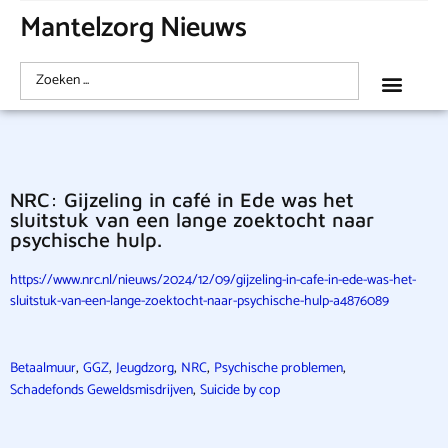
Mantelzorg Nieuws
NRC: Gijzeling in café in Ede was het
sluitstuk van een lange zoektocht naar
psychische hulp.
https://www.nrc.nl/nieuws/2024/12/09/gijzeling-in-cafe-in-ede-was-het-
sluitstuk-van-een-lange-zoektocht-naar-psychische-hulp-a4876089
,
,
,
,
,
Betaalmuur
GGZ
Jeugdzorg
NRC
Psychische problemen
,
Schadefonds Geweldsmisdrijven
Suicide by cop