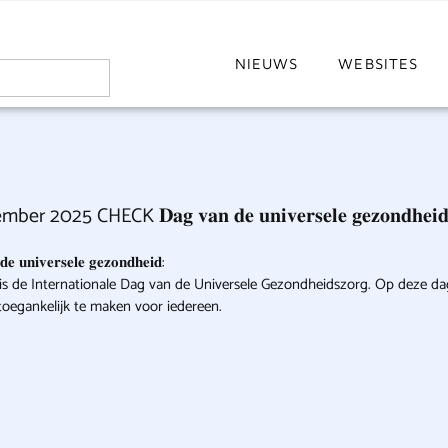
NIEUWS
WEBSITES
er 2025 CHECK 𝐃𝐚𝐠 𝐯𝐚𝐧 𝐝𝐞 𝐮𝐧𝐢𝐯𝐞𝐫𝐬𝐞𝐥𝐞 𝐠𝐞𝐳𝐨𝐧𝐝𝐡𝐞𝐢
𝐞 𝐮𝐧𝐢𝐯𝐞𝐫𝐬𝐞𝐥𝐞 𝐠𝐞𝐳𝐨𝐧𝐝𝐡𝐞𝐢𝐝:
s de Internationale Dag van de Universele Gezondheidszorg. Op deze da
oegankelijk te maken voor iedereen.